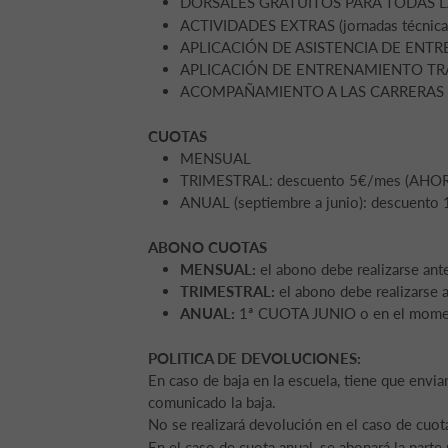
DORSALES GRATUITOS PARA TODAS LAS CO
ACTIVIDADES EXTRAS (jornadas técnicas, 
APLICACIÓN DE ASISTENCIA DE ENT
APLICACIÓN DE ENTRENAMIENTO TRAIN
ACOMPAÑAMIENTO A LAS CARRERAS
CUOTAS
MENSUAL
TRIMESTRAL: descuento 5€/mes (AHOR
ANUAL (septiembre a junio): descuent
ABONO CUOTAS
MENSUAL:
el abono debe realizarse ant
TRIMESTRAL:
el abono debe realizarse 
ANUAL:
1ª CUOTA JUNIO o en el momento
POLITICA DE DEVOLUCIONES:
En caso de baja en la escuela, tiene que envia
comunicado la baja.
No se realizará devolución en el caso de cuot
En el caso de cuota anual, se abonará la parte