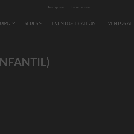
Inscripción
Iniciar sesión
QUIPO
SEDES
EVENTOS TRIATLÓN
EVENTOS AT
INFANTIL)