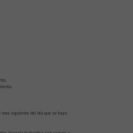
nto.
miento.
l mes siguiente del día que se haya
ión, licencia federativa con seguro y