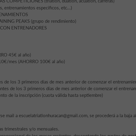
MPETICIONES (triatlón, duatlón, acuatlón, carreras)
entrenamientos específicos, etc...)
RENAMIENTOS
ING PEAKS (grupo de rendimiento)
 CON ENTRENADORES
RO 45€ al año)
o 10€/mes (AHORRO 100€ al año)
es de los 3 primeros días de mes anterior de comenzar el entrenamie
antes de los 3 primeros días de mes anterior de comenzar el entrena
 de la inscripción (cuota válida hasta septiembre)
rse mail a escuelatriatlonhuracan@gmail.com, se procederá a la baja a
as trimestrales y/o mensuales.
 proporcional de los meses restantes, descontando los gastos de gest