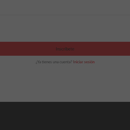
Inscríbete
¿Ya tienes una cuenta?
Iniciar sesión